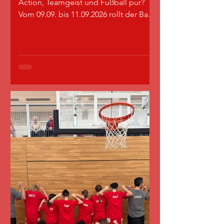
Action, Teamgeist und Fußball pur?
Vom 09.09. bis 11.09.2026 rollt der Ball
bei unserem SKG Fußball-Feriencamp!
Egal ob Feldspieler oder Torspieler,
Vereinsmitglied oder Neueinsteiger –
bei uns steht der Spaß am Kicken im
Vordergrund. Das erwartet dich:
Mittwoch, 09.09.2026 - Freitag
11.09.2026 Mittwoch (Tag 1): 09:00 –
16:00 Uhr (Start mit gemeinsamem
Elternfrühstück & Kleiderausgabe!)
Donnerstag & Freitag: 09:30 – 16:00 Uhr
Rundum-Sorglos