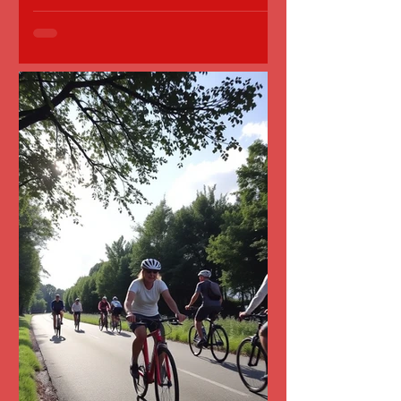
willkommen! 📅 Start: 22. September
Wir freuen uns darauf, gemeinsam mit
dir zu entspannen, Kraft zu tanken und
in Bewegung zu kommen. 💛
Anmeldung über Joinsports:
https://joinsports.de/skg-
botnang/angebote/achtsames-yoga-
dienstag-uhr-september-dezember-
c076v56x oder den QR-Code