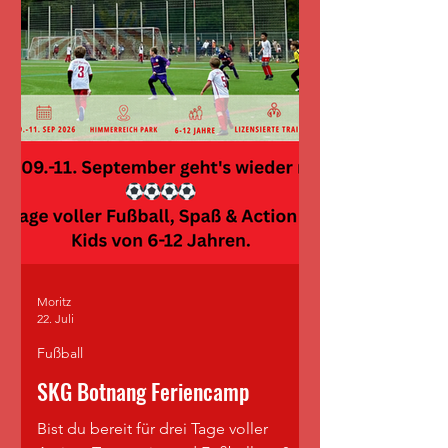
Moritz
22. Juli
Fußball
SKG Botnang Feriencamp
Bist du bereit für drei Tage voller