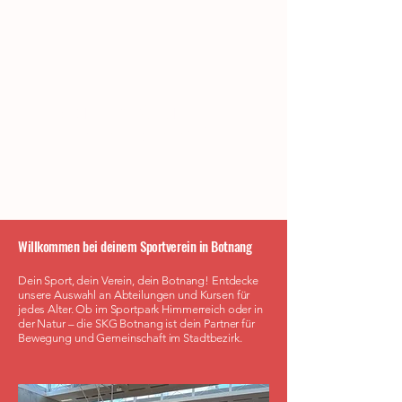
Sport- und Kultur-
Gemeinde Botnang e.V.
Willkommen bei deinem Sportverein in Botnang
Dein Sport, dein Verein, dein Botnang! Entdecke
unsere Auswahl an Abteilungen und Kursen für
jedes Alter. Ob im Sportpark Himmerreich oder in
der Natur – die SKG Botnang ist dein Partner für
Bewegung und Gemeinschaft im Stadtbezirk.