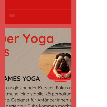
Egal ob Feldspieler oder Torspieler,
Vereinsmitglied oder Neueinsteiger –
bei uns steht der Spaß am Kicken im
Vordergrund. Das erwartet dich:
Mittwoch, 09.09.2026 - Freitag
11.09.2026 Mittwoch (Tag 1): 09:00 –
16:00 Uhr (Start mit gemeinsamem
Elternfrühstück & Kleiderausgabe!)
Donnerstag & Freitag: 09:30 – 16:00 Uhr
Rundum-Sorglos