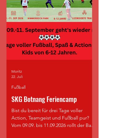
Moritz
22. Juli
Fußball
SKG Botnang Feriencamp
Bist du bereit für drei Tage voller
Action, Teamgeist und Fußball pur?
Vom 09.09. bis 11.09.2026 rollt der Ball
bei unserem SKG Fußball-Feriencamp!